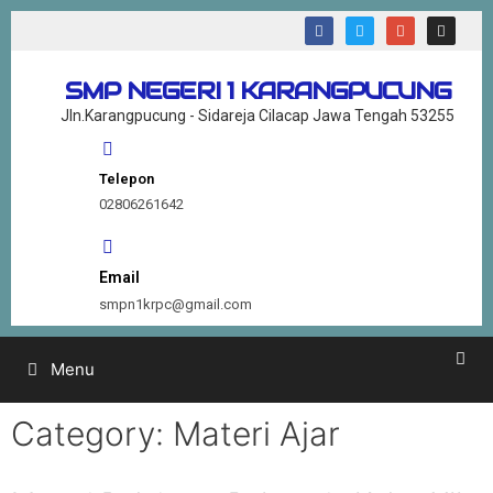
SMP NEGERI 1 KARANGPUCUNG
Jln.Karangpucung - Sidareja Cilacap Jawa Tengah 53255
Telepon
02806261642
Email
smpn1krpc@gmail.com
Menu
Category:
Materi Ajar